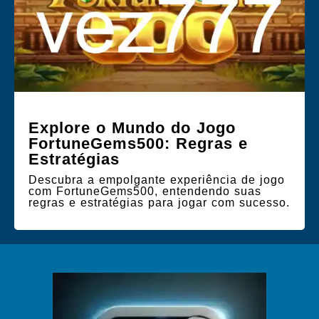
Explore o Mundo do Jogo
FortuneGems500: Regras e
Estratégias
Descubra a empolgante experiência de jogo
com FortuneGems500, entendendo suas
regras e estratégias para jogar com sucesso.