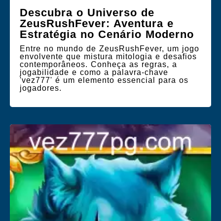
Descubra o Universo de
ZeusRushFever: Aventura e
Estratégia no Cenário Moderno
Entre no mundo de ZeusRushFever, um jogo
envolvente que mistura mitologia e desafios
contemporâneos. Conheça as regras, a
jogabilidade e como a palavra-chave
'vez777' é um elemento essencial para os
jogadores.