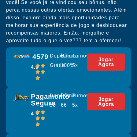
você! Se você já reivindicou seu bônus, não
perca nossas outras ofertas emocionantes. Além
disso, explore ainda mais oportunidades para
melhorar sua experiência de jogo e desbloquear
recompensas maiores. Então, mergulhe e
aproveite tudo o que o vez777 tem a oferecer!
4579
Depósito
Bônus
Turnover
Jogar
Agora
Grátis
100%
5x
4.9
Pagamento
Depósito
Bônus
Turnover
Jogar
Seguro
Agora
50
66
5x
4.9