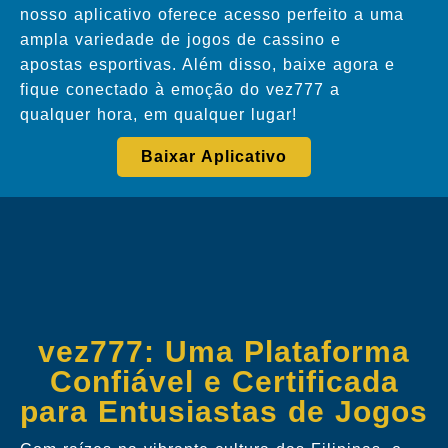
nosso aplicativo oferece acesso perfeito a uma
ampla variedade de jogos de cassino e
apostas esportivas. Além disso, baixe agora e
fique conectado à emoção do vez777 a
qualquer hora, em qualquer lugar!
Baixar Aplicativo
vez777: Uma Plataforma
Confiável e Certificada
para Entusiastas de Jogos