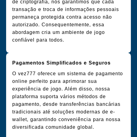
de criptografia, nós garantimos que cada
transação e troca de informações pessoais
permaneça protegida contra acesso não
autorizado. Consequentemente, essa
abordagem cria um ambiente de jogo
confiável para todos.
Pagamentos Simplificados e Seguros
O vez777 oferece um sistema de pagamento
online perfeito para aprimorar sua
experiência de jogo. Além disso, nossa
plataforma suporta vários métodos de
pagamento, desde transferências bancárias
tradicionais até soluções modernas de e-
wallet, garantindo conveniência para nossa
diversificada comunidade global.