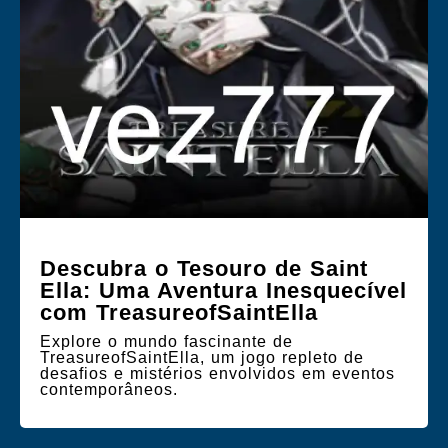
Descubra o Tesouro de Saint
Ella: Uma Aventura Inesquecível
com TreasureofSaintElla
Explore o mundo fascinante de
TreasureofSaintElla, um jogo repleto de
desafios e mistérios envolvidos em eventos
contemporâneos.