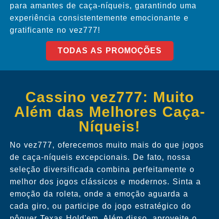
para amantes de caça-níqueis, garantindo uma
experiência consistentemente emocionante e
gratificante no vez777!
TODAS AS PROMOÇÕES
Cassino vez777: Muito
Além das Melhores Caça-
Níqueis!
No vez777, oferecemos muito mais do que jogos
de caça-níqueis excepcionais. De fato, nossa
seleção diversificada combina perfeitamente o
melhor dos jogos clássicos e modernos. Sinta a
emoção da roleta, onde a emoção aguarda a
cada giro, ou participe do jogo estratégico do
pôquer Texas Hold'em. Além disso, aproveite o