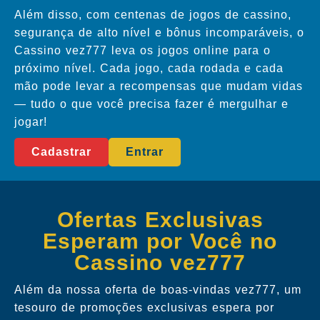
Além disso, com centenas de jogos de cassino,
segurança de alto nível e bônus incomparáveis, o
Cassino vez777 leva os jogos online para o
próximo nível. Cada jogo, cada rodada e cada
mão pode levar a recompensas que mudam vidas
— tudo o que você precisa fazer é mergulhar e
jogar!
Cadastrar
Entrar
Ofertas Exclusivas
Esperam por Você no
Cassino vez777
Além da nossa oferta de boas-vindas vez777, um
tesouro de promoções exclusivas espera por