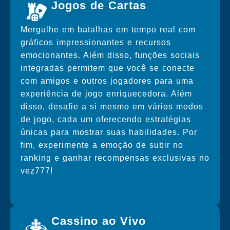
Jogos de Cartas
Mergulhe em batalhas em tempo real com
gráficos impressionantes e recursos
emocionantes. Além disso, funções sociais
integradas permitem que você se conecte
com amigos e outros jogadores para uma
experiência de jogo enriquecedora. Além
disso, desafie a si mesmo em vários modos
de jogo, cada um oferecendo estratégias
únicas para mostrar suas habilidades. Por
fim, experimente a emoção de subir no
ranking e ganhar recompensas exclusivas no
vez777!
Cassino ao Vivo