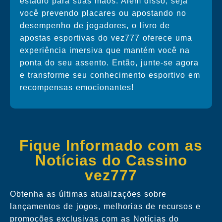
estádio para suas mãos. Além disso, seja
você prevendo placares ou apostando no
desempenho de jogadores, o livro de
apostas esportivas do vez777 oferece uma
experiência imersiva que mantém você na
ponta do seu assento. Então, junte-se agora
e transforme seu conhecimento esportivo em
recompensas emocionantes!
Fique Informado com as
Notícias do Cassino
vez777
Obtenha as últimas atualizações sobre
lançamentos de jogos, melhorias de recursos e
promoções exclusivas com as Notícias do