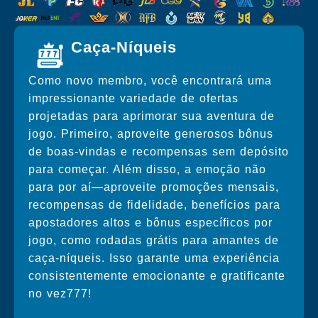
Caça-Níqueis
Como novo membro, você encontrará uma
impressionante variedade de ofertas
projetadas para aprimorar sua aventura de
jogo. Primeiro, aproveite generosos bônus
de boas-vindas e recompensas sem depósito
para começar. Além disso, a emoção não
para por aí—aproveite promoções mensais,
recompensas de fidelidade, benefícios para
apostadores altos e bônus específicos por
jogo, como rodadas grátis para amantes de
caça-níqueis. Isso garante uma experiência
consistentemente emocionante e gratificante
no vez777!