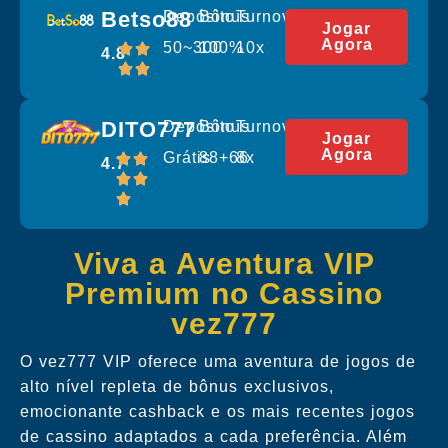
Betso88
Depósito
Bônus
Turnover
Jogar
Agora
50~300
100%
10x
4.8
DITO777
Depósito
Bônus
Turnover
Jogar
Agora
Grátis
88+66
8x
4.7
Viva a Aventura VIP
Premium no Cassino
vez777
O vez777 VIP oferece uma aventura de jogos de
alto nível repleta de bônus exclusivos,
emocionante cashback e os mais recentes jogos
de cassino adaptados a cada preferência. Além