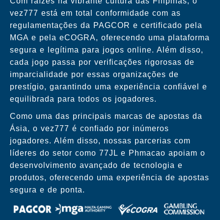
Com raízes na vibrante cultura das Filipinas, o
vez777 está em total conformidade com as
regulamentações da PAGCOR e certificado pela
MGA e pela eCOGRA, oferecendo uma plataforma
segura e legítima para jogos online. Além disso,
cada jogo passa por verificações rigorosas de
imparcialidade por essas organizações de
prestígio, garantindo uma experiência confiável e
equilibrada para todos os jogadores.
Como uma das principais marcas de apostas da
Ásia, o vez777 é confiado por inúmeros
jogadores. Além disso, nossas parcerias com
líderes do setor como 77JL e Phmacao apoiam o
desenvolvimento avançado de tecnologia e
produtos, oferecendo uma experiência de apostas
segura e de ponta.