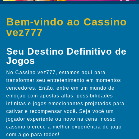
Bem-vindo ao Cassino
vez777
Seu Destino Definitivo de
Jogos
No Cassino vez777, estamos aqui para
transformar seu entretenimento em momentos
vencedores. Então, entre em um mundo de
emoção com apostas altas, possibilidades
infinitas e jogos emocionantes projetados para
cativar e recompensar você. Seja você um
jogador experiente ou novo na cena, nosso
cassino oferece a melhor experiência de jogo
com algo para todos!